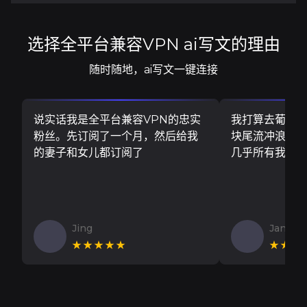
选择全平台兼容VPN ai写文的理由
随时随地，ai写文一键连接
说实话我是全平台兼容VPN的忠实
我打算去葡萄
粉丝。先订阅了一个月，然后给我
块尾流冲浪板..
的妻子和女儿都订阅了
几乎所有我需
Jing
Jan V
★★★★★
★★★